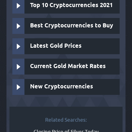
Top 10 Cryptocurrencies 2021
Best Cryptocurrencies to Buy
Latest Gold Prices
Current Gold Market Rates
New Cryptocurrencies
Related Searches:
Closing Price of Silver Today